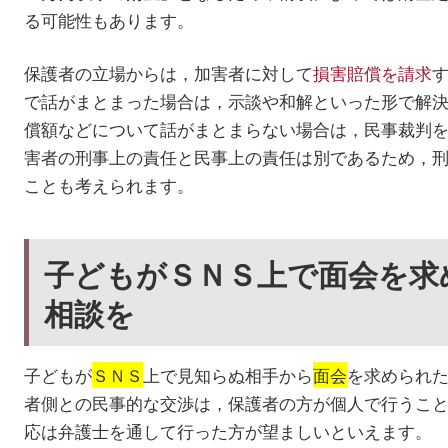
る可能性もあります。
保護者の立場からは，加害者に対して
損害賠償を請求
で話がまとまった場合は，示談や和解といった形で解
償額などについて話がまとまらない場合は，民事裁判
害者の刑事上の責任と民事上の責任は別であるため，
ことも考えられます。
子どもがＳＮＳ上で面会を求
相談を
子どもが
ＳＮＳ
上で見知らぬ相手から
面会
を求められ
者側との民事的な交渉は，保護者の方が個人で行うこ
応は弁護士を通して行った方が望ましいといえます。