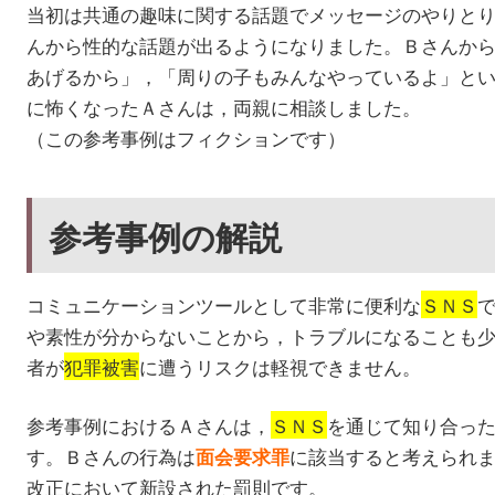
当初は共通の趣味に関する話題でメッセージのやりと
んから性的な話題が出るようになりました。Ｂさんか
あげるから」，「周りの子もみんなやっているよ」と
に怖くなったＡさんは，両親に相談しました。
（この参考事例はフィクションです）
参考事例の解説
コミュニケーションツールとして非常に便利な
ＳＮＳ
や素性が分からないことから，トラブルになることも
者が
犯罪被害
に遭うリスクは軽視できません。
参考事例におけるＡさんは，
ＳＮＳ
を通じて知り合っ
す。Ｂさんの行為は
に該当すると考えられ
面会要求罪
改正において新設された罰則です。