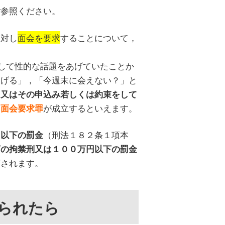
ご参照ください。
に対し
面会を要求
することについて，
して性的な話題をあげていたことか
あげる」，「今週末に会えない？」と
，又はその申込み若しくは約束をして
，
が成立するといえます。
面会要求罪
（刑法１８２条１項本
円以下の罰金
下の拘禁刑又は１００万円以下の罰金
下されます。
められたら