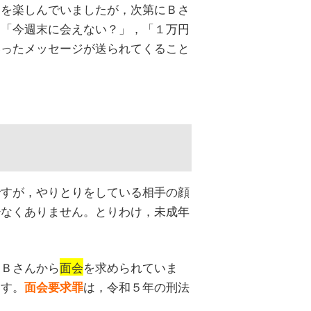
りを楽しんでいましたが，次第にＢさ
ら「今週末に会えない？」，「１万円
いったメッセージが送られてくること
ですが，やりとりをしている相手の顔
少なくありません。とりわけ，未成年
たＢさんから
面会
を求められていま
ます。
は，令和５年の刑法
面会要求罪