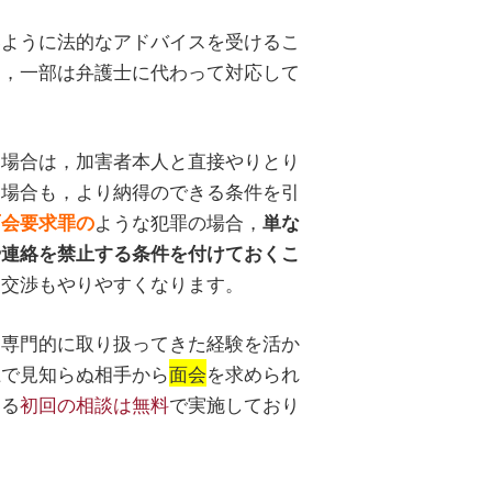
いように法的なアドバイスを受けるこ
も，一部は弁護士に代わって対応して
る場合は，加害者本人と直接やりとり
る場合も，より納得のできる条件を引
ような犯罪の場合，
面会要求罪の
単な
や連絡を禁止する条件を付けておくこ
た交渉もやりやすくなります。
を専門的に取り扱ってきた経験を活か
上で見知らぬ相手から
面会
を求められ
よる
初回の相談は無料
で実施しており