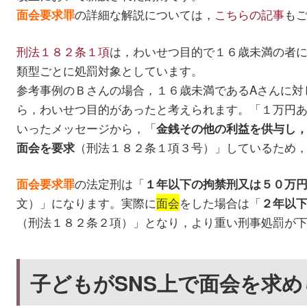
の詳細な解説については，
こちらの記事
も
面会要求罪
刑法１８２条１項
は，わいせつ目的で１６歳未満の者
類型ごとに処罰対象としています。
参考事例のＢさんの場合，１６歳未満であるAさんに対
ら，わいせつ目的があったと考えられます。「１万円
いったメッセージから，「
金銭その他の利益を供与し
（刑法１８２条１項３号）」しているため
面会を要求
の法定刑は「
面会要求罪
１年以下の拘禁刑又は５０万
文）」になります。実際に
面会
をした場合は「
２年以
（刑法１８２条２項）」となり，より重い刑事処罰が
子どもがSNS上で面会を求