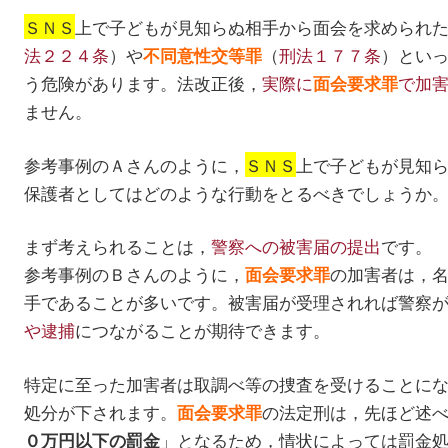
ＳＮＳ
上で子どもが見知らぬ相手から面会を求められ
法２２４条
）や
（
刑法１７７条
）とい
不同意性交等罪
う危険があります。法改正後，
実際に
で加
面会要求罪
ません。
参考事例のＡさんのように，
ＳＮＳ
上で子どもが見知
保護者としてはどのような行動をとるべきでしょうか
まず考えられることは，
警察への被害届の提出
です。
参考事例のＢさんのように，
の加害者は，
面会要求罪
手であることが多いです。被害届が受理されれば警察
や逮捕
につながることが期待できます。
特定に至った加害者は取調べ等の捜査を受けることに
処分が下されます。
の法定刑は，先ほど述
面会要求罪
」となるため，情状によっては罰金
０万円以下の罰金