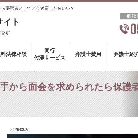
たら保護者としてどう対応したらいい？
サイト
事務所
同行
無料法律相談
弁護士費用
弁護士紹
付添サービス
相手から面会を求められたら保護
2026/03/25