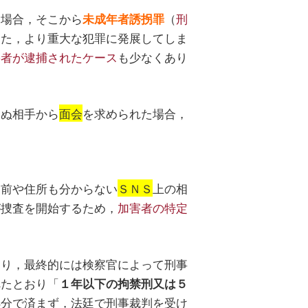
た場合，そこから
（
刑
未成年者誘拐罪
った，より重大な犯罪に発展してしま
害者が逮捕されたケース
も少なくあり
らぬ相手から
面会
を求められた場合，
。
名前や住所も分からない
ＳＮＳ
上の相
が捜査を開始するため，
加害者の特定
なり，最終的には検察官によって刑事
べたとおり「
１年以下の拘禁刑又は５
処分で済まず，法廷で刑事裁判を受け