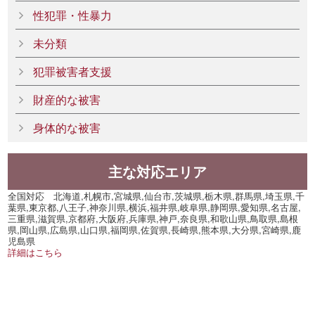
性犯罪・性暴力
未分類
犯罪被害者支援
財産的な被害
身体的な被害
主な対応エリア
全国対応 北海道,札幌市,宮城県,仙台市,茨城県,栃木県,群馬県,埼玉県,千
葉県,東京都,八王子,神奈川県,横浜,福井県,岐阜県,静岡県,愛知県,名古屋,
三重県,滋賀県,京都府,大阪府,兵庫県,神戸,奈良県,和歌山県,鳥取県,島根
県,岡山県,広島県,山口県,福岡県,佐賀県,長崎県,熊本県,大分県,宮崎県,鹿
児島県
詳細はこちら