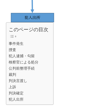
このページの目次
事件発生
捜査
犯人逮捕・勾留
検察官による処分
公判前整理手続
裁判
判決言渡し
上訴
判決確定
犯人出所