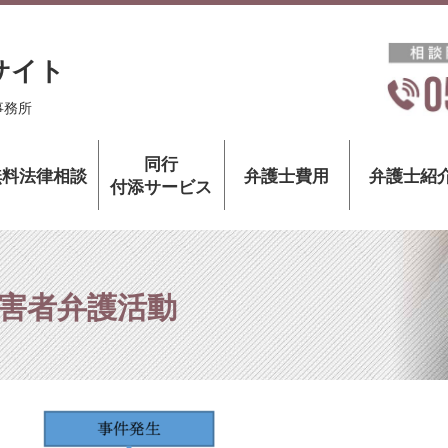
サイト
事務所
同行
無料法律相談
弁護士費用
弁護士紹
付添サービス
害者弁護活動