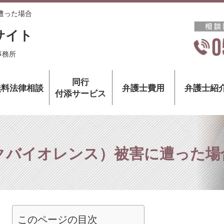
遭った場合
サイト
事務所
同行
無料法律相談
弁護士費用
弁護士紹
付添サービス
クバイオレンス）被害に遭った場
このページの目次