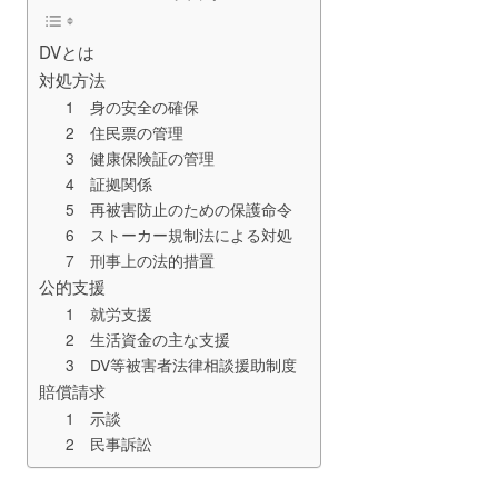
DVとは
対処方法
1 身の安全の確保
2 住民票の管理
3 健康保険証の管理
4 証拠関係
5 再被害防止のための保護命令
6 ストーカー規制法による対処
7 刑事上の法的措置
公的支援
1 就労支援
2 生活資金の主な支援
3 DV等被害者法律相談援助制度
賠償請求
1 示談
2 民事訴訟