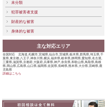
未分類
犯罪被害者支援
財産的な被害
身体的な被害
主な対応エリア
全国対応 北海道,札幌市,宮城県,仙台市,茨城県,栃木県,群馬県,埼玉県,千
葉県,東京都,八王子,神奈川県,横浜,福井県,岐阜県,静岡県,愛知県,名古屋,
三重県,滋賀県,京都府,大阪府,兵庫県,神戸,奈良県,和歌山県,鳥取県,島根
県,岡山県,広島県,山口県,福岡県,佐賀県,長崎県,熊本県,大分県,宮崎県,鹿
児島県
詳細はこちら