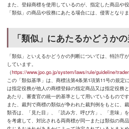
また、登録商標を使用しているのが、指定した商品や
「類似」の商品や役務にあたる場合には、侵害となり
「類似」にあたるかどうかの
「類似」といえるかどうかの判断については、特許庁
しています。
（
https://www.jpo.go.jp/system/laws/rule/guideline/tradem
この「類似基準」は、商標法第4条第1項第11号の規定
は指定役務が他人の商標登録の指定商品又は指定役務
あたり、審査官の統一的基準として用いているもので
また、裁判で商標の類似が争われた裁判例をもとに、
類否は、「見た目」、「読み方、呼び方」、「意味」
を考慮して、対比される両商標が同一または類似の商
生じるおそれがあるかによって決定されているとまと