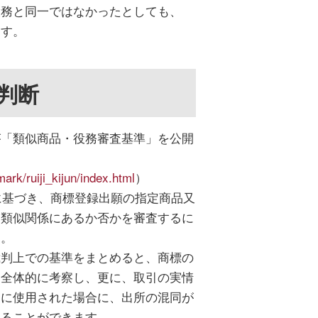
役務と同一ではなかったとしても、
ます。
判断
が「類似商品・役務審査基準」を公開
ark/ruiji_kijun/index.html
）
に基づき、商標登録出願の指定商品又
と類似関係にあるか否かを審査するに
す。
裁判上での基準をまとめると、商標の
を全体的に考察し、更に、取引の実情
品に使用された場合に、出所の混同が
めることができます。