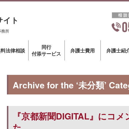
サイト
事務所
同行
無料法律相談
弁護士費用
弁護士紹
付添サービス
Archive for the ‘未分類’ Cate
『京都新聞DIGITAL』にコ
た