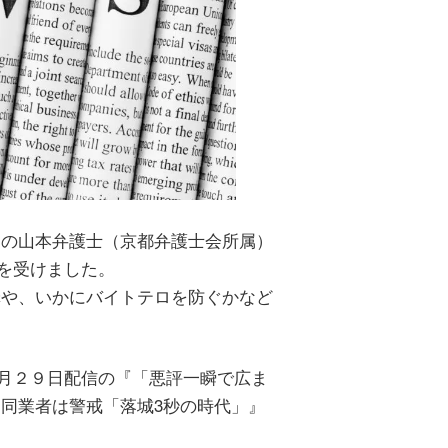
属の山本弁護士（京都弁護士会所属）
材を受けました。
罪や、いかにバイトテロを防ぐかなど
１２月２９日配信の『「悪評一瞬で広ま
同業者は警戒「落城3秒の時代」』