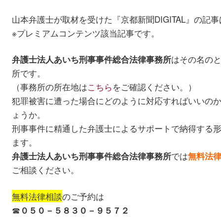
山本弁護士が取材を受けた『京都新聞DIGITAL』の記事
※プレミアムコンテンツ該当記事です。
はその名の
弁護士法人あいち刑事事件総合法律事務所
所です。
（事務所の所在地は
こちら
をご確認ください。）
犯罪被害に遭った場合にどのように対応すればいいの
ょうか。
刑事事件に精通した弁護士によるサポートで納得する
ます。
では
弁護士法人あいち刑事事件総合法律事務所
無料法
ご相談ください。
無料法律相談
のご予約は
☎
０５０－５８３０－９５７２