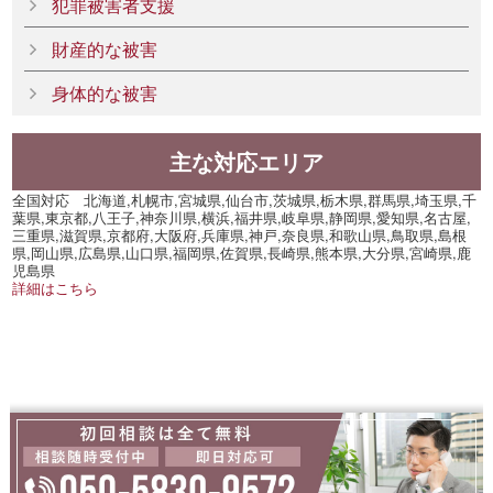
犯罪被害者支援
財産的な被害
身体的な被害
主な対応エリア
全国対応 北海道,札幌市,宮城県,仙台市,茨城県,栃木県,群馬県,埼玉県,千
葉県,東京都,八王子,神奈川県,横浜,福井県,岐阜県,静岡県,愛知県,名古屋,
三重県,滋賀県,京都府,大阪府,兵庫県,神戸,奈良県,和歌山県,鳥取県,島根
県,岡山県,広島県,山口県,福岡県,佐賀県,長崎県,熊本県,大分県,宮崎県,鹿
児島県
詳細はこちら