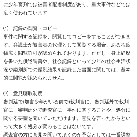
に少年審判では被害者配慮制度があり、重大事件などでは
広く使われています。
⑴ 記録の閲覧・コピー
事件に関する記録を、閲覧してコピーをすることができま
す。弁護士が被害者の代理として閲覧する場合、ある程度
幅広く閲覧許可が認められております。ただし、身上経歴
を書いた供述調書や、社会記録といって少年の社会生活状
況や鑑別所での鑑別結果を記録した書面に関しては、基本
的に閲覧が認められません。
⑵ 意見聴取制度
審判廷で(加害少年がいる前で)裁判官に、審判廷外で裁判
官に、審判廷外で調査官に、事件に関することや、処分に
関する要望を聞いていただけます。意見を言ったからとい
って大きく処分が変わることはないです。
調査官の方に意見を聞いて頂くのが予定としては一番調整