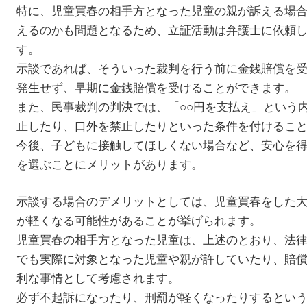
特に、児童買春の相手方となった児童の親が訴える場
えるのかも問題となるため、立証活動は弁護士に依頼
す。
示談であれば、そういった裁判を行う前に金銭賠償を
発生せず、早期に金銭賠償を受けることができます。
また、民事裁判の判決では、「○○円を支払え」という
止したり、口外を禁止したりといった条件を付けるこ
今後、子どもに接触してほしくない場合など、安心を
を選ぶことにメリットがあります。
示談する場合のデメリットとしては、児童買春をした
が軽くなる可能性があることが挙げられます。
児童買春の相手方となった児童は、上述のとおり、法
でも実際に対象となった児童や親が許していたり、賠
利な事情として考慮されます。
必ず不起訴になったり、刑罰が軽くなったりするとい