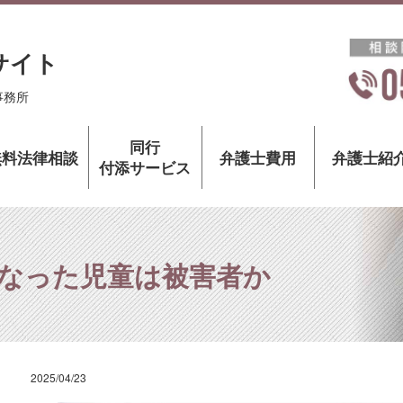
サイト
事務所
同行
無料法律相談
弁護士費用
弁護士紹
付添サービス
なった児童は被害者か
2025/04/23